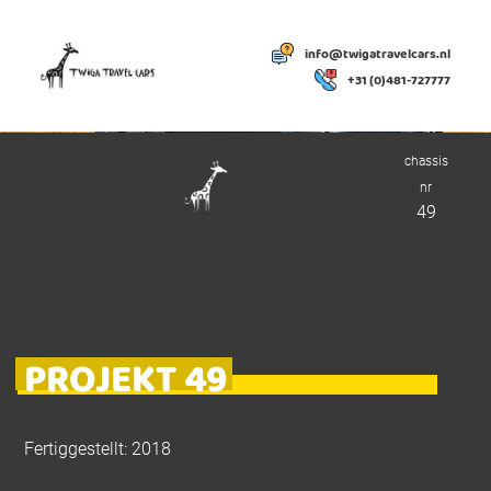
info@twigatravelcars.nl
+31 (0)481-727777
chassis
nr
49
PROJEKT 49
Fertiggestellt: 2018