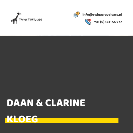
info@twigatravelcars.nl
+31 (0)481-727777
DAAN & CLARINE
KLOEG