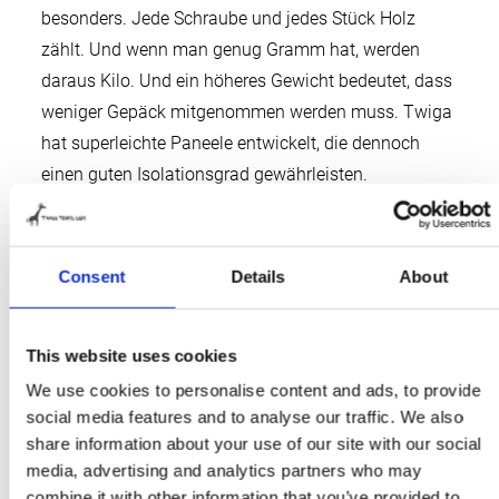
besonders. Jede Schraube und jedes Stück Holz
zählt. Und wenn man genug Gramm hat, werden
daraus Kilo. Und ein höheres Gewicht bedeutet, dass
weniger Gepäck mitgenommen werden muss. Twiga
hat superleichte Paneele entwickelt, die dennoch
einen guten Isolationsgrad gewährleisten.
Letztendlich wog die Rumpfstruktur knapp über 200
kg und wir können ausreichend Gepäck mitnehmen,
um trotzdem den gesetzlichen Normen gerecht zu
Consent
Details
About
werden. Und eine 4-kW-Heizung garantiert, dass wir
innerhalb von 5 Minuten in unserem T-Shirt sind,
This website uses cookies
während es draußen eiskalt ist!”
Die Reise
We use cookies to personalise content and ads, to provide
social media features and to analyse our traffic. We also
Das Reiseziel im April 2019 ist die Mongolei. Auf
share information about your use of our site with our social
media, advertising and analytics partners who may
dem Hinweg wird er von seinem jüngsten Sohn Daan
combine it with other information that you’ve provided to