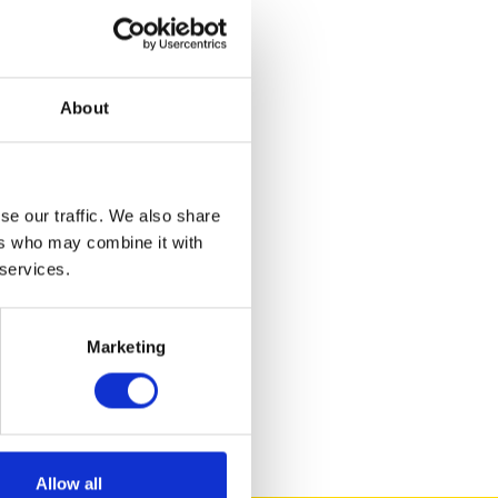
ails
cars.nl
About
77
lcars.nl
se our traffic. We also share
77
ers who may combine it with
 services.
igatravelcars.nl
77
Marketing
Allow all