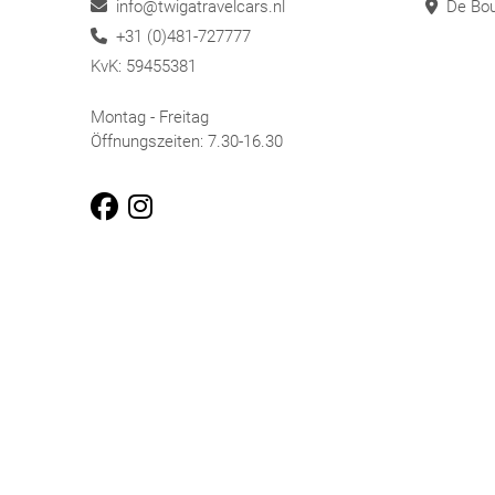
info@twigatravelcars.nl
De Bou
+31 (0)481-727777
KvK: 59455381
Montag - Freitag
Öffnungszeiten: 7.30-16.30